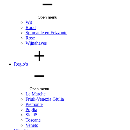
Open menu
Wit
Rood
Spumante en Frizzante
Rosé
Wijnahaves
Regio’s
Open menu
Le Marche
Friuli-Venezia Giulia
Piemonte
Puglia
Sicilië
Toscane
Veneto